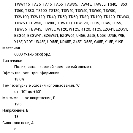
TWW115, TA35, TA45, TA55, TAW35, TAW45, TAW55, TS40, TS50,
TS60, TS80, TS100, TS120, TSW40, TSW50, TSW60, TSW80,
TSW100, TSW120, TD40, TD50, TD60, TD80, TD100, TD120, TDW40,
TDW50, TDW60, TDW80, TDW100, TDW120, TB35, TB45, TB55,
TBW35, TBW45, TBW55, WT20, WT25, RT20, RT25, EZG41, EZG51,
EZG61, EZGW41, EZGW51, EZGW61, U45E, U55E, U65E, U75E, Y9E,
Y16E, Y20E, UD45E, UD55E, UD65E, G45E, G55E, G65E, Y15E, Y19E
Материал
600D ткань оксфорд
Тип ячейки
Поликристаллический кремниевый элемент
Эффективность трансформации
18.6%
Температурные условия использования, °C
от - 10° до +60°
Максимальное напряжение, В
19.5
Напряжение, В
18
Сила тока цепи, А
6