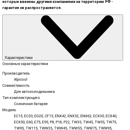
которые ввезены другими компаниями на территорию РФ -
гарантия не распространяется.
Характеристики
Основные характеристики
Производитель
Alpicool
Совместимость
Для автохолодильника
Тип комплектующего
Солнечная батарея
Модель
EC15, EC20, EG20, CF15, ENX42, ENX52, ENX62, ECX30, ECX40,
ECX50, E60, E75, E95, P8, P18, P22, TW35, TW45, TW55, TW75,
TW95, TW115, TWW35, TWW45, TWW55, TWW75, TWW95,