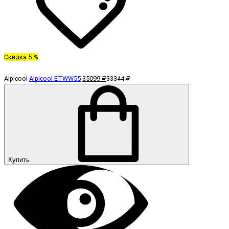
Скидка 5 %
Alpicool
Alpicool ETWW55
35099 ₽
33344 ₽
Купить