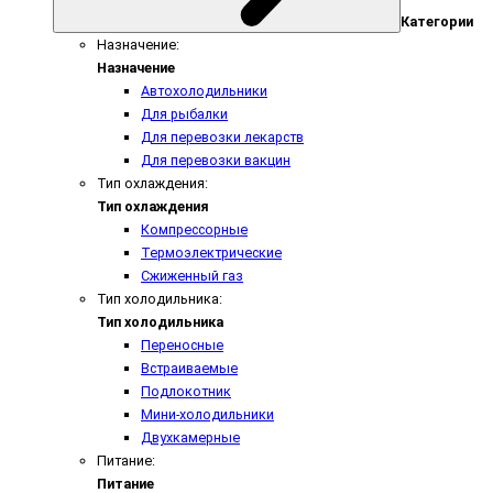
Категории
Назначение:
Назначение
Автохолодильники
Для рыбалки
Для перевозки лекарств
Для перевозки вакцин
Тип охлаждения:
Тип охлаждения
Компрессорные
Термоэлектрические
Сжиженный газ
Тип холодильника:
Тип холодильника
Переносные
Встраиваемые
Подлокотник
Мини-холодильники
Двухкамерные
Питание:
Питание