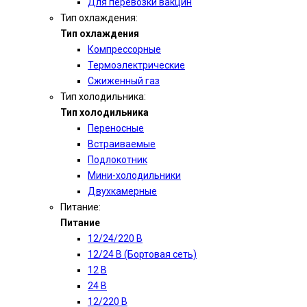
Для перевозки вакцин
Тип охлаждения:
Тип охлаждения
Компрессорные
Термоэлектрические
Сжиженный газ
Тип холодильника:
Тип холодильника
Переносные
Встраиваемые
Подлокотник
Мини-холодильники
Двухкамерные
Питание:
Питание
12/24/220 В
12/24 В (Бортовая сеть)
12 В
24 В
12/220 В