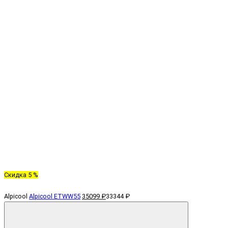
Скидка 5 %
Alpicool
Alpicool ETWW55
35099 ₽
33344 ₽