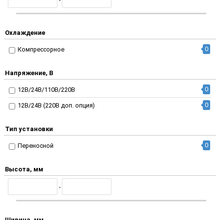
Охлаждение
0
Компрессорное
Напряжение, В
0
12В/24В/110В/220В
0
12В/24В (220В доп. опция)
Тип установки
0
Переносной
Высота, мм
-
Ширина, мм