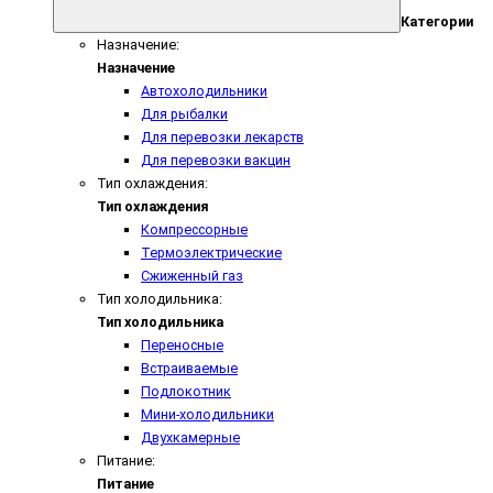
Категории
Назначение:
Назначение
Автохолодильники
Для рыбалки
Для перевозки лекарств
Для перевозки вакцин
Тип охлаждения:
Тип охлаждения
Компрессорные
Термоэлектрические
Сжиженный газ
Тип холодильника:
Тип холодильника
Переносные
Встраиваемые
Подлокотник
Мини-холодильники
Двухкамерные
Питание:
Питание