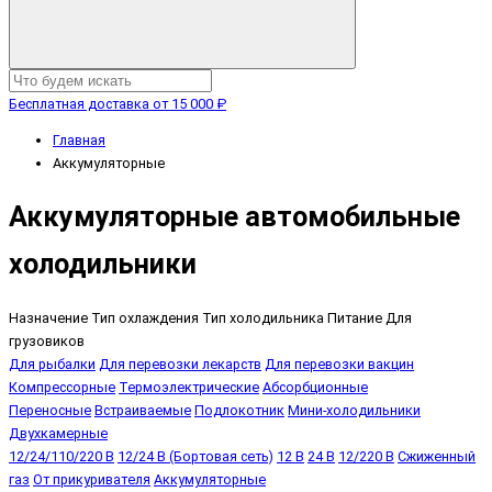
Бесплатная доставка от 15 000 ₽
Главная
Аккумуляторные
Аккумуляторные автомобильные
холодильники
Назначение
Тип охлаждения
Тип холодильника
Питание
Для
грузовиков
Для рыбалки
Для перевозки лекарств
Для перевозки вакцин
Компрессорные
Термоэлектрические
Абсорбционные
Переносные
Встраиваемые
Подлокотник
Мини-холодильники
Двухкамерные
12/24/110/220 В
12/24 В (Бортовая сеть)
12 В
24 В
12/220 В
Сжиженный
газ
От прикуривателя
Аккумуляторные