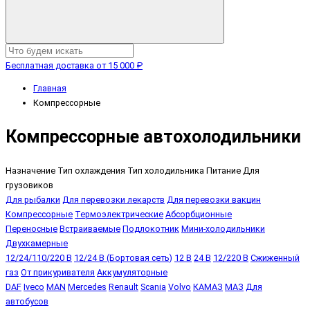
Бесплатная доставка от 15 000 ₽
Главная
Компрессорные
Компрессорные автохолодильники
Назначение
Тип охлаждения
Тип холодильника
Питание
Для
грузовиков
Для рыбалки
Для перевозки лекарств
Для перевозки вакцин
Компрессорные
Термоэлектрические
Абсорбционные
Переносные
Встраиваемые
Подлокотник
Мини-холодильники
Двухкамерные
12/24/110/220 В
12/24 В (Бортовая сеть)
12 В
24 В
12/220 В
Сжиженный
газ
От прикуривателя
Аккумуляторные
DAF
Iveco
MAN
Mercedes
Renault
Scania
Volvo
КАМАЗ
МАЗ
Для
автобусов