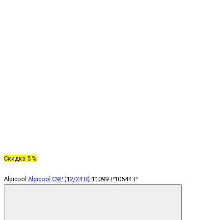
Скидка 5 %
Alpicool
Alpicool C9P (12/24 В)
11099 ₽
10544 ₽