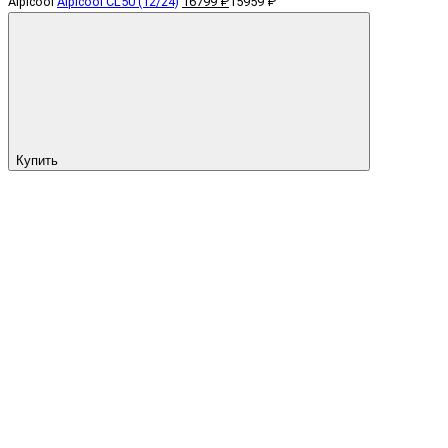
Alpicool
Alpicool CL50 (12/24)
16799 ₽
15959 ₽
Купить