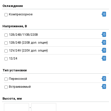
Охлаждение
0
Компрессорное
Напряжение, В
0
12В/24В/110В/220В
0
12В/24В (220В доп. опция)
0
12V/24V (220V доп. опция)
0
12/24
Тип установки
0
Переносной
0
Встраиваемый
Высота, мм
-