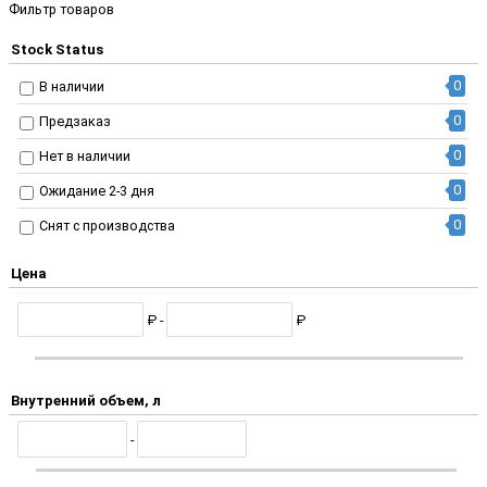
Фильтр товаров
Stock Status
0
В наличии
0
Предзаказ
0
Нет в наличии
0
Ожидание 2-3 дня
0
Снят с производства
Цена
₽ -
₽
Внутренний объем, л
-