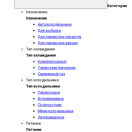
Категории
Назначение:
Назначение
Автохолодильники
Для рыбалки
Для перевозки лекарств
Для перевозки вакцин
Тип охлаждения:
Тип охлаждения
Компрессорные
Термоэлектрические
Сжиженный газ
Тип холодильника:
Тип холодильника
Переносные
Встраиваемые
Подлокотник
Мини-холодильники
Двухкамерные
Питание:
Питание