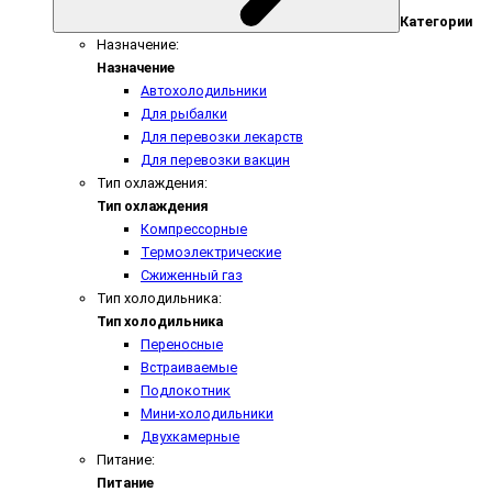
Категории
Назначение:
Назначение
Автохолодильники
Для рыбалки
Для перевозки лекарств
Для перевозки вакцин
Тип охлаждения:
Тип охлаждения
Компрессорные
Термоэлектрические
Сжиженный газ
Тип холодильника:
Тип холодильника
Переносные
Встраиваемые
Подлокотник
Мини-холодильники
Двухкамерные
Питание:
Питание