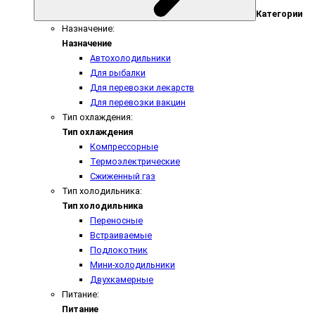
Категории
Назначение:
Назначение
Автохолодильники
Для рыбалки
Для перевозки лекарств
Для перевозки вакцин
Тип охлаждения:
Тип охлаждения
Компрессорные
Термоэлектрические
Сжиженный газ
Тип холодильника:
Тип холодильника
Переносные
Встраиваемые
Подлокотник
Мини-холодильники
Двухкамерные
Питание:
Питание