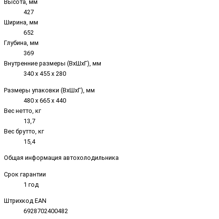
Высота, мм
427
Ширина, мм
652
Глубина, мм
369
Внутренние размеры (ВxШxГ), мм
340 х 455 х 280
Размеры упаковки (ВxШxГ), мм
480 х 665 х 440
Вес нетто, кг
13,7
Вес брутто, кг
15,4
Общая информация автохолодильника
Срок гарантии
1 год
Штрихкод EAN
6928702400482