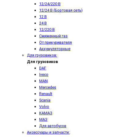
12/24/220 В
12/24 В (Бортовая сеть)
12 В
24 В
12/220 В
Сжиженный газ
От прикуривателя
Аккумуляторные
Для грузовиков:
Для грузовиков
DAF
Iveco
MAN
Mercedes
Renault
Scania
Volvo
КАМАЗ
МАЗ
Для автобусов
Аксессуары и запчасти: