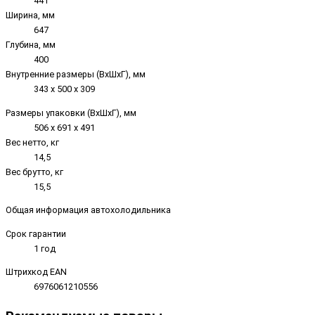
441
Ширина, мм
647
Глубина, мм
400
Внутренние размеры (ВxШxГ), мм
343 х 500 х 309
Размеры упаковки (ВxШxГ), мм
506 х 691 х 491
Вес нетто, кг
14,5
Вес брутто, кг
15,5
Общая информация автохолодильника
Срок гарантии
1 год
Штрихкод EAN
6976061210556