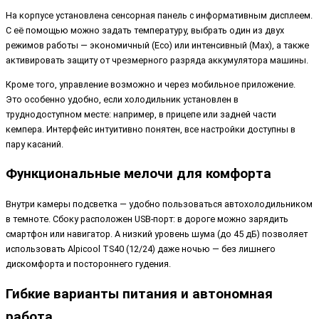
На корпусе установлена сенсорная панель с информативным дисплеем.
С её помощью можно задать температуру, выбрать один из двух
режимов работы — экономичный (Eco) или интенсивный (Max), а также
активировать защиту от чрезмерного разряда аккумулятора машины.
Кроме того, управление возможно и через мобильное приложение.
Это особенно удобно, если холодильник установлен в
труднодоступном месте: например, в прицепе или задней части
кемпера. Интерфейс интуитивно понятен, все настройки доступны в
пару касаний.
Функциональные мелочи для комфорта
Внутри камеры подсветка — удобно пользоваться автохолодильником
в темноте. Сбоку расположен USB-порт: в дороге можно зарядить
смартфон или навигатор. А низкий уровень шума (до 45 дБ) позволяет
использовать Alpicool TS40 (12/24) даже ночью — без лишнего
дискомфорта и постороннего гудения.
Гибкие варианты питания и автономная
работа