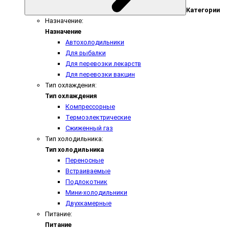
Категории
Назначение:
Назначение
Автохолодильники
Для рыбалки
Для перевозки лекарств
Для перевозки вакцин
Тип охлаждения:
Тип охлаждения
Компрессорные
Термоэлектрические
Сжиженный газ
Тип холодильника:
Тип холодильника
Переносные
Встраиваемые
Подлокотник
Мини-холодильники
Двухкамерные
Питание:
Питание