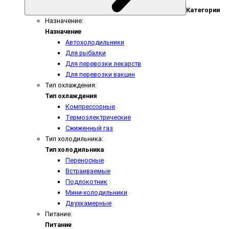
Категории
Назначение:
Назначение
Автохолодильники
Для рыбалки
Для перевозки лекарств
Для перевозки вакцин
Тип охлаждения:
Тип охлаждения
Компрессорные
Термоэлектрические
Сжиженный газ
Тип холодильника:
Тип холодильника
Переносные
Встраиваемые
Подлокотник
Мини-холодильники
Двухкамерные
Питание:
Питание