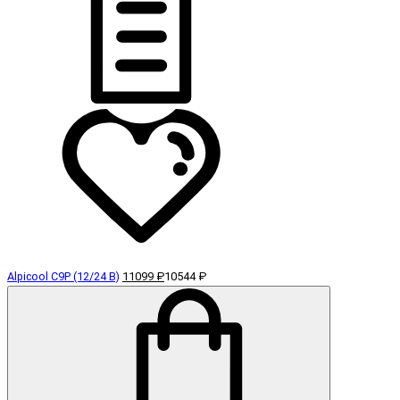
Alpicool C9P (12/24 В)
11099 ₽
10544 ₽