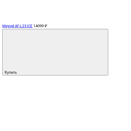
Meyvel AF-L25 ICE
14099 ₽
Купить