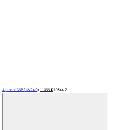
Alpicool C9P (12/24 В)
11099 ₽
10544 ₽