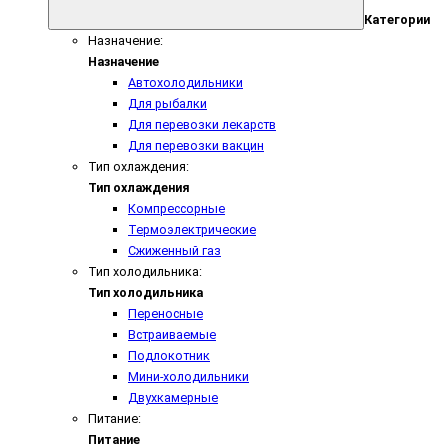
Категории
Назначение:
Назначение
Автохолодильники
Для рыбалки
Для перевозки лекарств
Для перевозки вакцин
Тип охлаждения:
Тип охлаждения
Компрессорные
Термоэлектрические
Сжиженный газ
Тип холодильника:
Тип холодильника
Переносные
Встраиваемые
Подлокотник
Мини-холодильники
Двухкамерные
Питание:
Питание