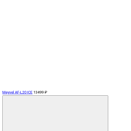
Meyvel AF-L20 ICE
13499 ₽