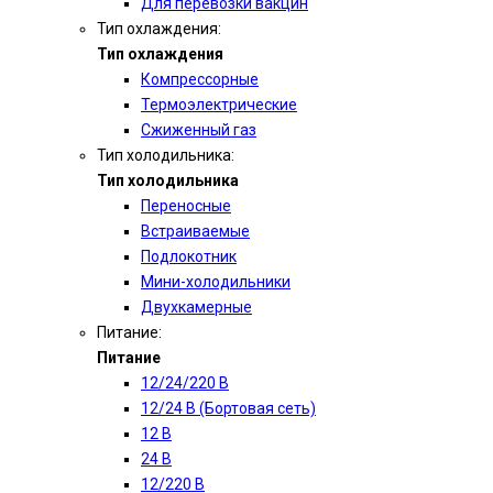
Для перевозки вакцин
Тип охлаждения:
Тип охлаждения
Компрессорные
Термоэлектрические
Сжиженный газ
Тип холодильника:
Тип холодильника
Переносные
Встраиваемые
Подлокотник
Мини-холодильники
Двухкамерные
Питание:
Питание
12/24/220 В
12/24 В (Бортовая сеть)
12 В
24 В
12/220 В