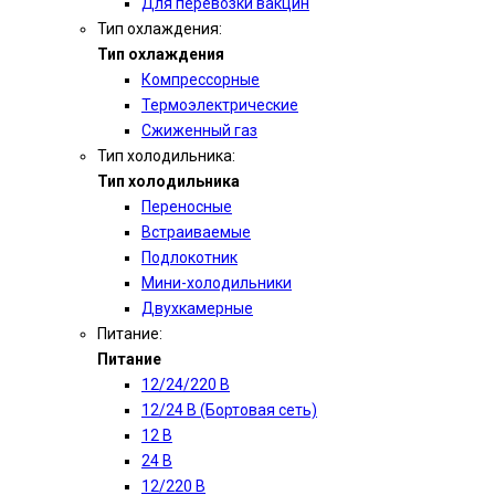
Для перевозки вакцин
Тип охлаждения:
Тип охлаждения
Компрессорные
Термоэлектрические
Сжиженный газ
Тип холодильника:
Тип холодильника
Переносные
Встраиваемые
Подлокотник
Мини-холодильники
Двухкамерные
Питание:
Питание
12/24/220 В
12/24 В (Бортовая сеть)
12 В
24 В
12/220 В