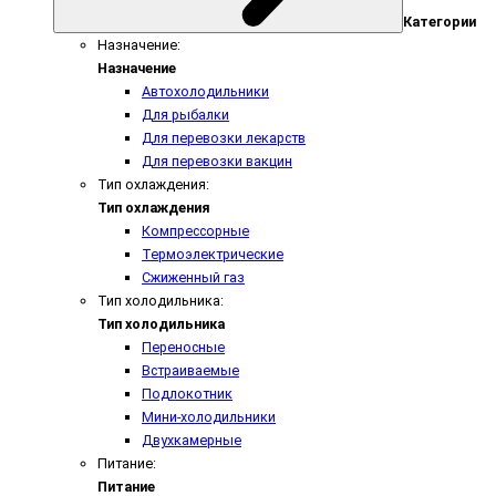
Категории
Назначение:
Назначение
Автохолодильники
Для рыбалки
Для перевозки лекарств
Для перевозки вакцин
Тип охлаждения:
Тип охлаждения
Компрессорные
Термоэлектрические
Сжиженный газ
Тип холодильника:
Тип холодильника
Переносные
Встраиваемые
Подлокотник
Мини-холодильники
Двухкамерные
Питание:
Питание