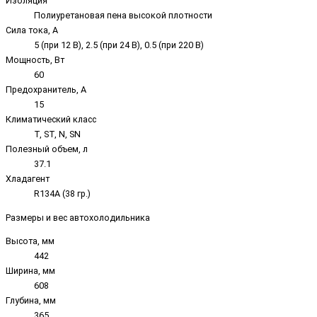
Изоляция
Полиуретановая пена высокой плотности
Сила тока, А
5 (при 12 В), 2.5 (при 24 В), 0.5 (при 220 В)
Мощность, Вт
60
Предохранитель, А
15
Климатический класс
T, ST, N, SN
Полезный объем, л
37.1
Хладагент
R134A (38 гр.)
Размеры и вес автохолодильника
Высота, мм
442
Ширина, мм
608
Глубина, мм
365