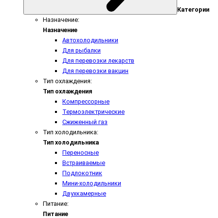
Категории
Назначение:
Назначение
Автохолодильники
Для рыбалки
Для перевозки лекарств
Для перевозки вакцин
Тип охлаждения:
Тип охлаждения
Компрессорные
Термоэлектрические
Сжиженный газ
Тип холодильника:
Тип холодильника
Переносные
Встраиваемые
Подлокотник
Мини-холодильники
Двухкамерные
Питание:
Питание