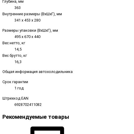
Глубина, мм
363
Внутренние размеры (ВxШxГ), мм
341 х 453 х 280
Размеры упаковки (ВxШxГ), мм
495 х 670 х 440
Вес нетто, кг
14,5
Вес брутто, кг
16,3
Общая информация автохолодильника
Срок гарантии
1 год
Штрихкод EAN
6928702411082
Рекомендуемые товары