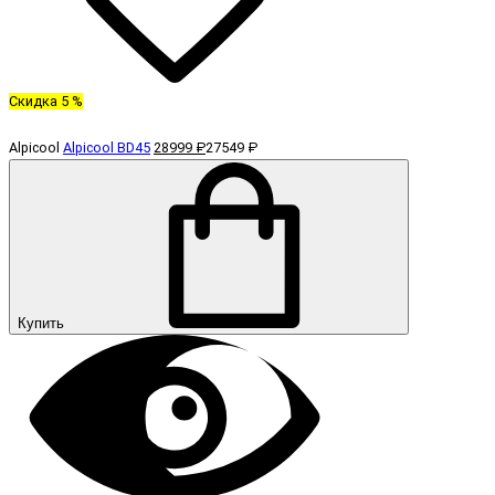
Скидка 5 %
Alpicool
Alpicool BD45
28999 ₽
27549 ₽
Купить