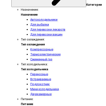
Категории
Назначение:
Назначение
Автохолодильники
Для рыбалки
Для перевозки лекарств
Для перевозки вакцин
Тип охлаждения:
Тип охлаждения
Компрессорные
Термоэлектрические
Сжиженный газ
Тип холодильника:
Тип холодильника
Переносные
Встраиваемые
Подлокотник
Мини-холодильники
Двухкамерные
Питание:
Питание