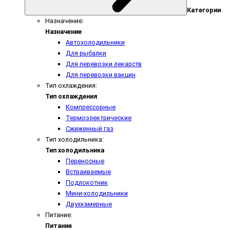
Категории
Назначение:
Назначение
Автохолодильники
Для рыбалки
Для перевозки лекарств
Для перевозки вакцин
Тип охлаждения:
Тип охлаждения
Компрессорные
Термоэлектрические
Сжиженный газ
Тип холодильника:
Тип холодильника
Переносные
Встраиваемые
Подлокотник
Мини-холодильники
Двухкамерные
Питание:
Питание