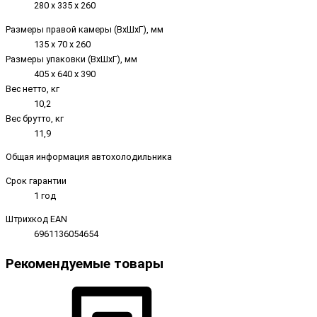
280 х 335 х 260
Размеры правой камеры (ВхШхГ), мм
135 х 70 х 260
Размеры упаковки (ВxШxГ), мм
405 х 640 х 390
Вес нетто, кг
10,2
Вес брутто, кг
11,9
Общая информация автохолодильника
Срок гарантии
1 год
Штрихкод EAN
6961136054654
Рекомендуемые товары