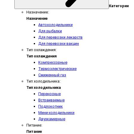
Категории
Назначение:
Назначение
Автохолодильники
Для рыбалки
Для перевозки лекарств
Для перевозки вакцин
Тип охлаждения:
Тип охлаждения
Компрессорные
Термоэлектрические
Сжиженный газ
Тип холодильника:
Тип холодильника
Переносные
Встраиваемые
Подлокотник
Мини-холодильники
Двухкамерные
Питание:
Питание