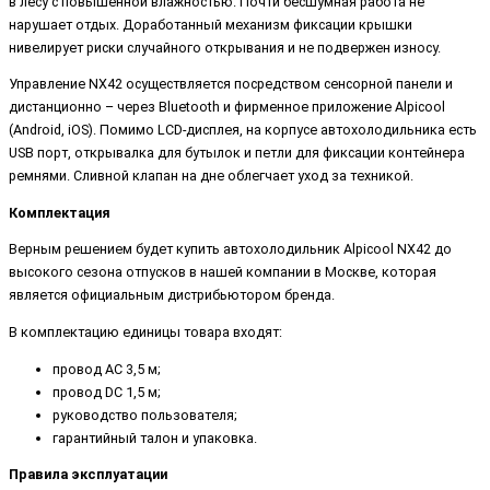
в лесу с повышенной влажностью. Почти бесшумная работа не
нарушает отдых. Доработанный механизм фиксации крышки
нивелирует риски случайного открывания и не подвержен износу.
Управление NX42 осуществляется посредством сенсорной панели и
дистанционно – через Bluetooth и фирменное приложение Alpicool
(Android, iOS). Помимо LCD-дисплея, на корпусе автохолодильника есть
USB порт, открывалка для бутылок и петли для фиксации контейнера
ремнями. Сливной клапан на дне облегчает уход за техникой.
Комплектация
Верным решением будет купить автохолодильник Alpicool NX42 до
высокого сезона отпусков в нашей компании в Москве, которая
является официальным дистрибьютором бренда.
В комплектацию единицы товара входят:
провод AC 3,5 м;
провод DC 1,5 м;
руководство пользователя;
гарантийный талон и упаковка.
Правила эксплуатации