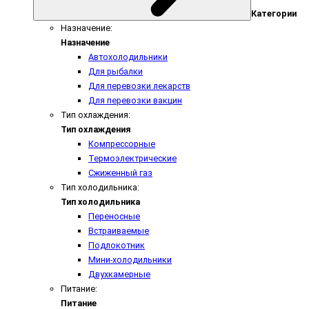
Категории
Назначение:
Назначение
Автохолодильники
Для рыбалки
Для перевозки лекарств
Для перевозки вакцин
Тип охлаждения:
Тип охлаждения
Компрессорные
Термоэлектрические
Сжиженный газ
Тип холодильника:
Тип холодильника
Переносные
Встраиваемые
Подлокотник
Мини-холодильники
Двухкамерные
Питание:
Питание