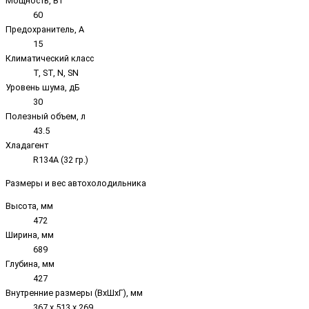
Мощность, Вт
60
Предохранитель, А
15
Климатический класс
T, ST, N, SN
Уровень шума, дБ
30
Полезный объем, л
43.5
Хладагент
R134A (32 гр.)
Размеры и вес автохолодильника
Высота, мм
472
Ширина, мм
689
Глубина, мм
427
Внутренние размеры (ВxШxГ), мм
367 х 513 х 269