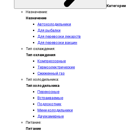
Категории
Назначение:
Назначение
Автохолодильники
Для рыбалки
Для перевозки лекарств
Для перевозки вакцин
Тип охлаждения:
Тип охлаждения
Компрессорные
Термоэлектрические
Сжиженный газ
Тип холодильника:
Тип холодильника
Переносные
Встраиваемые
Подлокотник
Мини-холодильники
Двухкамерные
Питание:
Питание