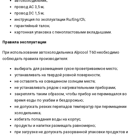
автохолодильник;
провод AC 3,5 м;
провод DC 1,5 м;
инструкция по эксплуатации Ru/Eng/Ch;
гарантийный талон;
картонная упаковка с пенопластовыми вкладышами.
Правила эксплуатации
При использовании автохолодильника Alpicool T60 необходимо
соблюдать правила производителя:
выбирать для размещения сухое проветриваемое место;
устанавливать на твердой ровной поверхности;
не оставлять на освещенном солнцем месте;
не устанавливать рядом с нагревательными приборами;
закреплять таким образом, чтобы прибор не перемещался во
время езды по ухабам и бездорожью;
не допускать резких перепадов температур при перемещении
холодильника;
избегать попадания воды на корпус;
продукты и напитки размещать равномерно;
при загрузке не допускать разорванной упаковки продуктов и