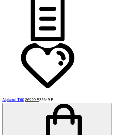
Alpicool T60
26999 ₽
25649 ₽