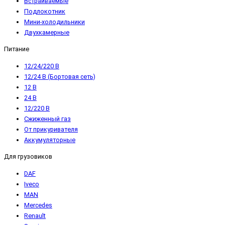
Встраиваемые
Подлокотник
Мини-холодильники
Двухкамерные
Питание
12/24/220 В
12/24 В (Бортовая сеть)
12 В
24 В
12/220 В
Сжиженный газ
От прикуривателя
Аккумуляторные
Для грузовиков
DAF
Iveco
MAN
Mercedes
Renault