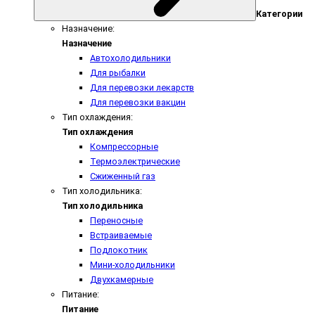
Категории
Назначение:
Назначение
Автохолодильники
Для рыбалки
Для перевозки лекарств
Для перевозки вакцин
Тип охлаждения:
Тип охлаждения
Компрессорные
Термоэлектрические
Сжиженный газ
Тип холодильника:
Тип холодильника
Переносные
Встраиваемые
Подлокотник
Мини-холодильники
Двухкамерные
Питание:
Питание