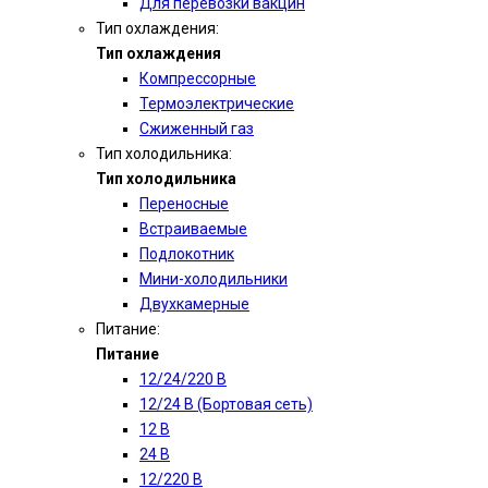
Для перевозки вакцин
Тип охлаждения:
Тип охлаждения
Компрессорные
Термоэлектрические
Сжиженный газ
Тип холодильника:
Тип холодильника
Переносные
Встраиваемые
Подлокотник
Мини-холодильники
Двухкамерные
Питание:
Питание
12/24/220 В
12/24 В (Бортовая сеть)
12 В
24 В
12/220 В