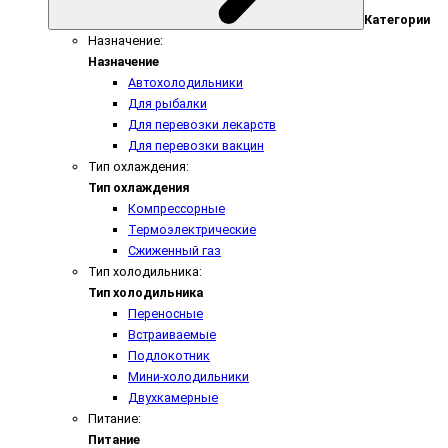
Категории
Назначение:
Назначение
Автохолодильники
Для рыбалки
Для перевозки лекарств
Для перевозки вакцин
Тип охлаждения:
Тип охлаждения
Компрессорные
Термоэлектрические
Сжиженный газ
Тип холодильника:
Тип холодильника
Переносные
Встраиваемые
Подлокотник
Мини-холодильники
Двухкамерные
Питание:
Питание