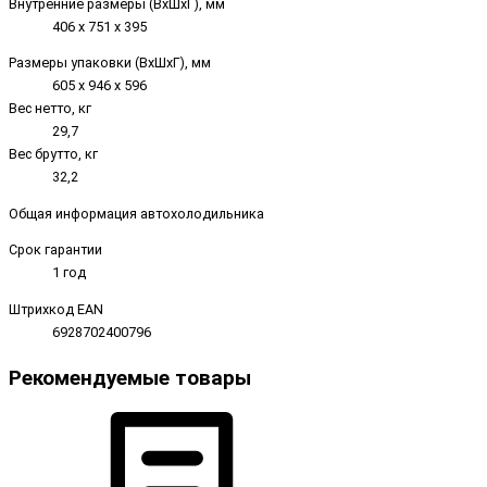
Внутренние размеры (ВxШxГ), мм
406 х 751 х 395
Размеры упаковки (ВxШxГ), мм
605 х 946 х 596
Вес нетто, кг
29,7
Вес брутто, кг
32,2
Общая информация автохолодильника
Срок гарантии
1 год
Штрихкод EAN
6928702400796
Рекомендуемые товары