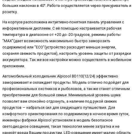
больших наклонах в 40°. Работа осуществляется через прикуриватель и
розетку.
На корпусе расположена интуитивно-понятная панель управления с
информативным дисплеем. С её помощью настраивается рабочая
температура в диапазоне от +20 до -20 градусов, режимы работы
"MAX"(дает возможность максимально быстро заморозить
содержимое) или "ECO"(устройство расходует меньше энергии,
сохраняя свежесть продуктов), настроить уровень защиты от разрядки
аккумулятора. Так же все настройки можно осуществлять в мобильном
приложении.
Автомобильный холодильник Alpicool BD110(12/24) эффективно
замораживает и охлаждает продукты. Модель отлично подойдет для
профессиональных охотников и рыболовов, а так-же станет отличным
приобретением для большой семьи. Минимальный уровень шума
позволит вам спокойно отдохнуть, а наличие под рукой свежих
продуктов — набраться сил для следующего путешествия. Для
комфортного ориентирования по содержимому в ночное время суток,
инженеры фабрики Alpicool установили в модель безопасное
светодиодное освещение, такая технология менее затратна и не
нанесёт вреда Вашим продуктам. LED-освещение имеет малую область