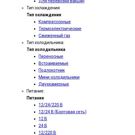
Для перевозки вакцин
Тип охлаждения:
Тип охлаждения
Компрессорные
Термоэлектрические
Сжиженный газ
Тип холодильника:
Тип холодильника
Переносные
Встраиваемые
Подлокотник
Мини-холодильники
Двухкамерные
Питание:
Питание
12/24/220 В
12/24 В (Бортовая сеть)
12 В
24 В
12/220 В