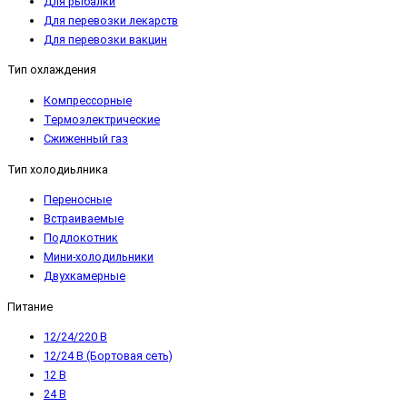
Для рыбалки
Для перевозки лекарств
Для перевозки вакцин
Тип охлаждения
Компрессорные
Термоэлектрические
Сжиженный газ
Тип холодиьлника
Переносные
Встраиваемые
Подлокотник
Мини-холодильники
Двухкамерные
Питание
12/24/220 В
12/24 В (Бортовая сеть)
12 В
24 В