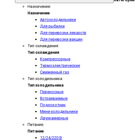
Назначение:
Назначение
Автохолодильники
Для рыбалки
Для перевозки лекарств
Для перевозки вакцин
Тип охлаждения:
Тип охлаждения
Компрессорные
Термоэлектрические
Сжиженный газ
Тип холодильника:
Тип холодильника
Переносные
Встраиваемые
Подлокотник
Мини-холодильники
Двухкамерные
Питание:
Питание
12/24/220 В