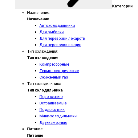
Категории
Назначение:
Назначение
Автохолодильники
Для рыбалки
Для перевозки лекарств
Для перевозки вакцин
Тип охлаждения:
Тип охлаждения
Компрессорные
Термоэлектрические
Сжиженный газ
Тип холодильника:
Тип холодильника
Переносные
Встраиваемые
Подлокотник
Мини-холодильники
Двухкамерные
Питание:
Питание