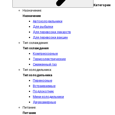
Категории
Назначение:
Назначение
Автохолодильники
Для рыбалки
Для перевозки лекарств
Для перевозки вакцин
Тип охлаждения:
Тип охлаждения
Компрессорные
Термоэлектрические
Сжиженный газ
Тип холодильника:
Тип холодильника
Переносные
Встраиваемые
Подлокотник
Мини-холодильники
Двухкамерные
Питание:
Питание