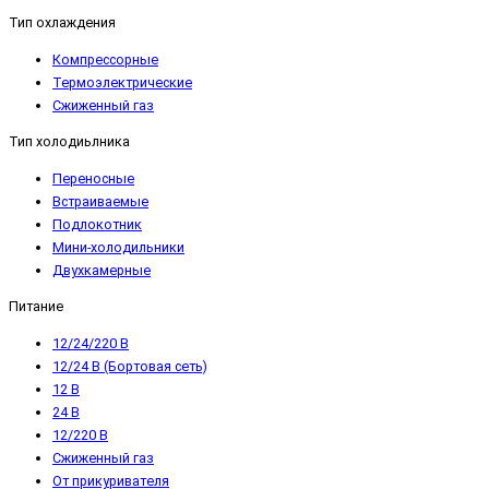
Тип охлаждения
Компрессорные
Термоэлектрические
Сжиженный газ
Тип холодиьлника
Переносные
Встраиваемые
Подлокотник
Мини-холодильники
Двухкамерные
Питание
12/24/220 В
12/24 В (Бортовая сеть)
12 В
24 В
12/220 В
Сжиженный газ
От прикуривателя