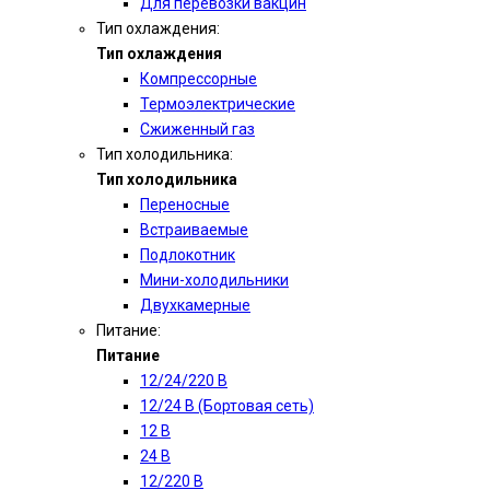
Для перевозки вакцин
Тип охлаждения:
Тип охлаждения
Компрессорные
Термоэлектрические
Сжиженный газ
Тип холодильника:
Тип холодильника
Переносные
Встраиваемые
Подлокотник
Мини-холодильники
Двухкамерные
Питание:
Питание
12/24/220 В
12/24 В (Бортовая сеть)
12 В
24 В
12/220 В