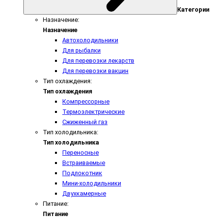
Категории
Назначение:
Назначение
Автохолодильники
Для рыбалки
Для перевозки лекарств
Для перевозки вакцин
Тип охлаждения:
Тип охлаждения
Компрессорные
Термоэлектрические
Сжиженный газ
Тип холодильника:
Тип холодильника
Переносные
Встраиваемые
Подлокотник
Мини-холодильники
Двухкамерные
Питание:
Питание