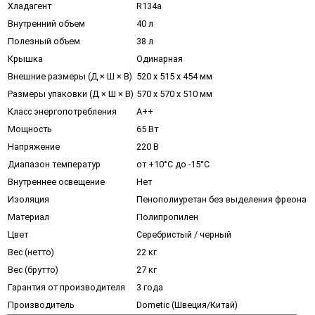
Хладагент
R134a
Внутренний объем
40 л
Полезный объем
38 л
Крышка
Одинарная
Внешние размеры (Д × Ш × В)
520 х 515 х 454 мм
Размеры упаковки (Д × Ш × В)
570 х 570 х 510 мм
Класс энергопотребления
А++
Мощность
65 Вт
Напряжение
220 В
Диапазон температур
от +10°С до -15°С
Внутреннее освещение
Нет
Изоляция
Пенополиуретан без выделения фреона
Материал
Полипропилен
Цвет
Серебристый / черный
Вес (нетто)
22 кг
Вес (брутто)
27 кг
Гарантия от производителя
3 года
Производитель
Dometic (Швеция/Китай)