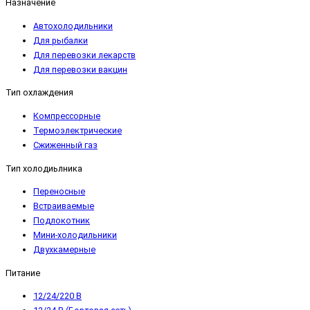
Назначение
Автохолодильники
Для рыбалки
Для перевозки лекарств
Для перевозки вакцин
Тип охлаждения
Компрессорные
Термоэлектрические
Сжиженный газ
Тип холодиьлника
Переносные
Встраиваемые
Подлокотник
Мини-холодильники
Двухкамерные
Питание
12/24/220 В