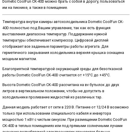
Dometic CoolFun CK-40D можно брать с собой в дорогу, пользоваться
им на пикнике, а также в помещение.
Температура внутри камеры автохолодильника Dometic CoolFun CK-
40D полностью под Вашим управление, так как есть функция
выставления диапазона температур. Поддержание нужной
температуры обеспечивает компрессор. Цифровой дисплей
отображает все заданные параметры работы агрегата. Для
герметичного закрывания холодильника верхняя крышка оснащена
мощным магнитом.
Благоприятной температурой окружающей среды для безотказной
работы Dometic CoolFun CK-40D считается от +15°С до +45°С.
Высота Dometic CoolFun CK-40D рассчитана на вv бутылок до двух
литров в вертикальном положении, чтобы не допустить в
холодильнике проливание жидкостей из различных тар.
Данная модель работает от сети в 220 В. Питание от 12/24 В возможно
только при использовании специального кабеля и инвертора
мощностью 1 кВт с чистым синусом. При размещении Dometic CoolFun
CK-40D в теплых помещениях или под прямыми солнечными лучами
значение потребляемой электроэнергии становится больше.