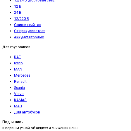
12/24 В (Бортовая сеть)
12 В
24 В
12/220 В
Сжиженный газ
От прикуривателя
Аккумуляторные
Для грузовиков
DAF
Iveco
MAN
Mercedes
Renault
Scania
Volvo
КАМАЗ
МАЗ
Для автобусов
Подпишись
и первым узнай об акциях и снижении цены