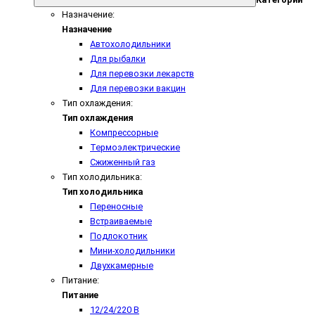
Назначение:
Назначение
Автохолодильники
Для рыбалки
Для перевозки лекарств
Для перевозки вакцин
Тип охлаждения:
Тип охлаждения
Компрессорные
Термоэлектрические
Сжиженный газ
Тип холодильника:
Тип холодильника
Переносные
Встраиваемые
Подлокотник
Мини-холодильники
Двухкамерные
Питание:
Питание
12/24/220 В