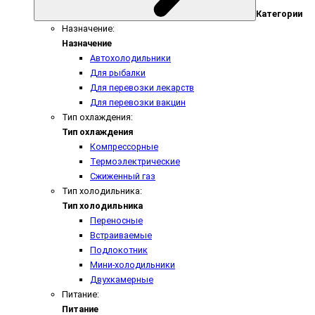
Категории
Назначение:
Назначение
Автохолодильники
Для рыбалки
Для перевозки лекарств
Для перевозки вакцин
Тип охлаждения:
Тип охлаждения
Компрессорные
Термоэлектрические
Сжиженный газ
Тип холодильника:
Тип холодильника
Переносные
Встраиваемые
Подлокотник
Мини-холодильники
Двухкамерные
Питание:
Питание