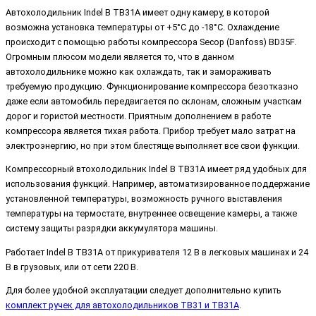
Автохолодильник Indel B TB31A имеет одну камеру, в которой
возможна установка температуры от +5°C до -18°C. Охлаждение
происходит с помощью работы компрессора Secop (Danfoss) BD35F.
Огромным плюсом модели является то, что в данном
автохолодильнике можно как охлаждать, так и замораживать
требуемую продукцию. Функционирование компрессора безотказно
даже если автомобиль передвигается по склонам, сложным участкам
дорог и гористой местности. Приятным дополнением в работе
компрессора является тихая работа. Прибор требует мало затрат на
электроэнергию, но при этом блестяще выполняет все свои функции.
Компрессорный втохолодильник Indel B TB31A имеет ряд удобных для
использования функций. Например, автоматизированное поддержание
установленной температуры, возможность ручного выставления
температуры на термостате, внутреннее освещение камеры, а также
систему защиты разрядки аккумулятора машины.
Работает Indel B TB31A от прикуривателя 12 В в легковых машинах и 24
В в грузовых, или от сети 220 В.
Для более удобной эксплуатации следует дополнительно купить
комплект ручек для автохолодильников TB31 и TB31А
.