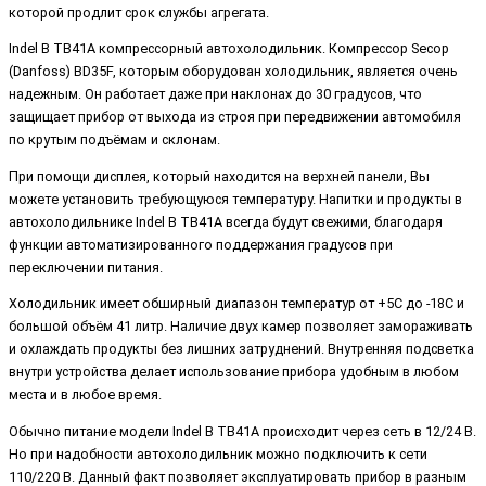
которой продлит срок службы агрегата.
Indel B TB41A компрессорный автохолодильник. Компрессор Secop
(Danfoss) BD35F, которым оборудован холодильник, является очень
надежным. Он работает даже при наклонах до 30 градусов, что
защищает прибор от выхода из строя при передвижении автомобиля
по крутым подъёмам и склонам.
При помощи дисплея, который находится на верхней панели, Вы
можете установить требующуюся температуру. Напитки и продукты в
автохолодильнике Indel B TB41A всегда будут свежими, благодаря
функции автоматизированного поддержания градусов при
переключении питания.
Холодильник имеет обширный диапазон температур от +5C до -18C и
большой объём 41 литр. Наличие двух камер позволяет замораживать
и охлаждать продукты без лишних затруднений. Внутренняя подсветка
внутри устройства делает использование прибора удобным в любом
места и в любое время.
Обычно питание модели Indel B TB41A происходит через сеть в 12/24 В.
Но при надобности автохолодильник можно подключить к сети
110/220 В. Данный факт позволяет эксплуатировать прибор в разным