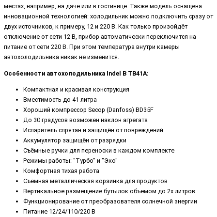
местах, например, на даче или в гостинице. Также модель оснащена
инновационной технологией: холодильник можно подключить сразу от
двух источников, к примеру, 12 и 220 В. Как только произойдёт
отключение от сети 12 В, прибор автоматически переключится на
питание от сети 220 В. При этом температура внутри камеры
автохолодильника никак не изменится.
Особенности автохолодильника Indel B TB41A:
Компактная и красивая конструкция
Вместимость до 41 литра
Хороший компрессор Secop (Danfoss) BD35F
До 30 градусов возможен наклон агрегата
Испаритель спрятан и защищён от повреждений
Аккумулятор защищён от разрядки
Съёмные ручки для переноски в каждом комплекте
Режимы работы: "Турбо" и "Эко"
Комфортная тихая работа
Съёмная металлическая корзинка для продуктов
Вертикальное размещение бутылок объемом до 2х литров
Функционирование от преобразователя солнечной энергии
Питание 12/24/110/220 В