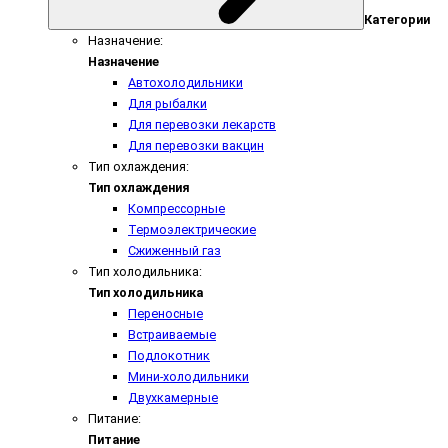
Категории
Назначение:
Назначение
Автохолодильники
Для рыбалки
Для перевозки лекарств
Для перевозки вакцин
Тип охлаждения:
Тип охлаждения
Компрессорные
Термоэлектрические
Сжиженный газ
Тип холодильника:
Тип холодильника
Переносные
Встраиваемые
Подлокотник
Мини-холодильники
Двухкамерные
Питание:
Питание