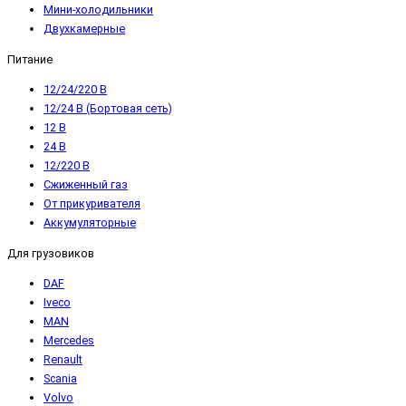
Мини-холодильники
Двухкамерные
Питание
12/24/220 В
12/24 В (Бортовая сеть)
12 В
24 В
12/220 В
Сжиженный газ
От прикуривателя
Аккумуляторные
Для грузовиков
DAF
Iveco
MAN
Mercedes
Renault
Scania
Volvo