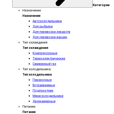
Категории
Назначение:
Назначение
Автохолодильники
Для рыбалки
Для перевозки лекарств
Для перевозки вакцин
Тип охлаждения:
Тип охлаждения
Компрессорные
Термоэлектрические
Сжиженный газ
Тип холодильника:
Тип холодильника
Переносные
Встраиваемые
Подлокотник
Мини-холодильники
Двухкамерные
Питание:
Питание