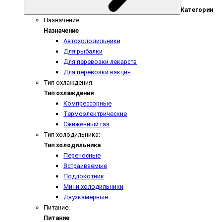
Категории
Назначение:
Назначение
Автохолодильники
Для рыбалки
Для перевозки лекарств
Для перевозки вакцин
Тип охлаждения:
Тип охлаждения
Компрессорные
Термоэлектрические
Сжиженный газ
Тип холодильника:
Тип холодильника
Переносные
Встраиваемые
Подлокотник
Мини-холодильники
Двухкамерные
Питание:
Питание