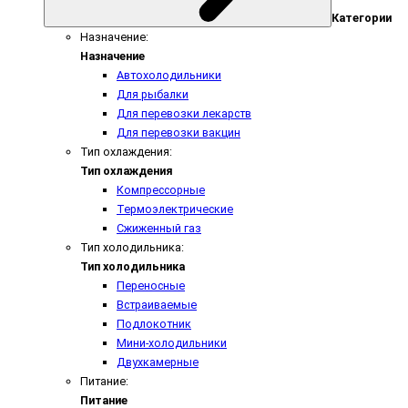
Категории
Назначение:
Назначение
Автохолодильники
Для рыбалки
Для перевозки лекарств
Для перевозки вакцин
Тип охлаждения:
Тип охлаждения
Компрессорные
Термоэлектрические
Сжиженный газ
Тип холодильника:
Тип холодильника
Переносные
Встраиваемые
Подлокотник
Мини-холодильники
Двухкамерные
Питание:
Питание