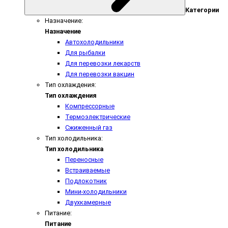
Категории
Назначение:
Назначение
Автохолодильники
Для рыбалки
Для перевозки лекарств
Для перевозки вакцин
Тип охлаждения:
Тип охлаждения
Компрессорные
Термоэлектрические
Сжиженный газ
Тип холодильника:
Тип холодильника
Переносные
Встраиваемые
Подлокотник
Мини-холодильники
Двухкамерные
Питание:
Питание