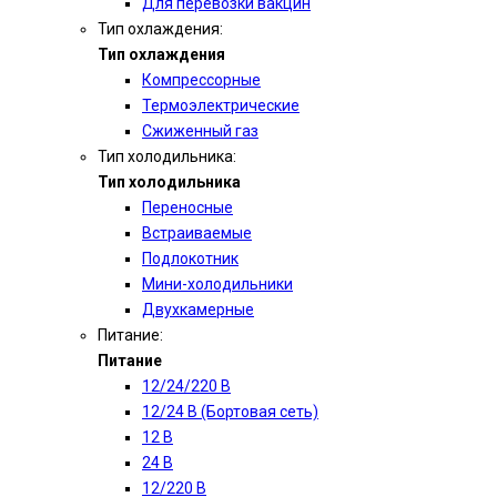
Для перевозки вакцин
Тип охлаждения:
Тип охлаждения
Компрессорные
Термоэлектрические
Сжиженный газ
Тип холодильника:
Тип холодильника
Переносные
Встраиваемые
Подлокотник
Мини-холодильники
Двухкамерные
Питание:
Питание
12/24/220 В
12/24 В (Бортовая сеть)
12 В
24 В
12/220 В