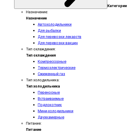
Категории
Назначение:
Назначение
Автохолодильники
Для рыбалки
Для перевозки лекарств
Для перевозки вакцин
Тип охлаждения:
Тип охлаждения
Компрессорные
Термоэлектрические
Сжиженный газ
Тип холодильника:
Тип холодильника
Переносные
Встраиваемые
Подлокотник
Мини-холодильники
Двухкамерные
Питание:
Питание