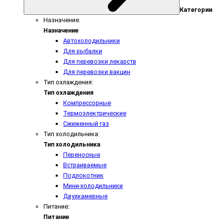
Категории
Назначение:
Назначение
Автохолодильники
Для рыбалки
Для перевозки лекарств
Для перевозки вакцин
Тип охлаждения:
Тип охлаждения
Компрессорные
Термоэлектрические
Сжиженный газ
Тип холодильника:
Тип холодильника
Переносные
Встраиваемые
Подлокотник
Мини-холодильники
Двухкамерные
Питание:
Питание