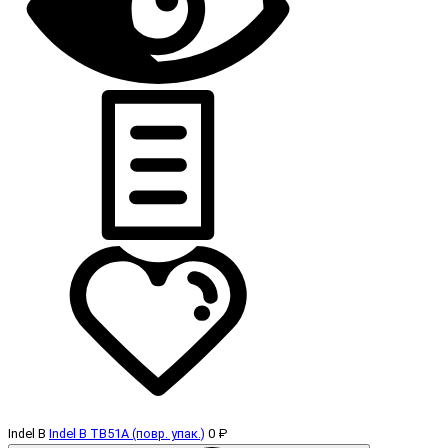
Indel B
Indel B TB51A (повр. упак.)
0 ₽