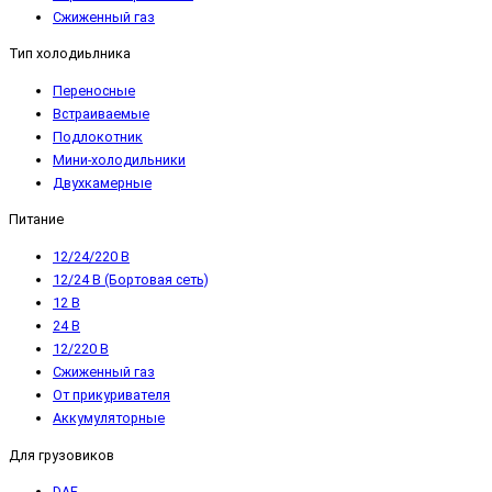
Сжиженный газ
Тип холодиьлника
Переносные
Встраиваемые
Подлокотник
Мини-холодильники
Двухкамерные
Питание
12/24/220 В
12/24 В (Бортовая сеть)
12 В
24 В
12/220 В
Сжиженный газ
От прикуривателя
Аккумуляторные
Для грузовиков
DAF