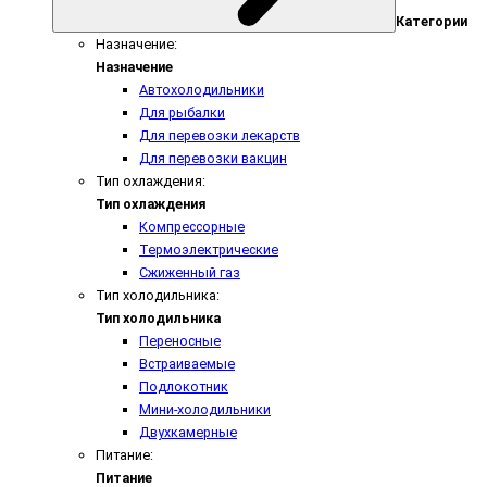
Категории
Назначение:
Назначение
Автохолодильники
Для рыбалки
Для перевозки лекарств
Для перевозки вакцин
Тип охлаждения:
Тип охлаждения
Компрессорные
Термоэлектрические
Сжиженный газ
Тип холодильника:
Тип холодильника
Переносные
Встраиваемые
Подлокотник
Мини-холодильники
Двухкамерные
Питание:
Питание