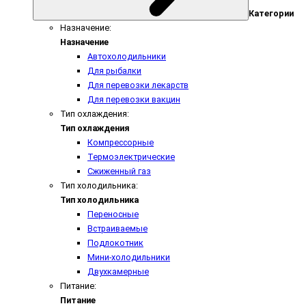
Категории
Назначение:
Назначение
Автохолодильники
Для рыбалки
Для перевозки лекарств
Для перевозки вакцин
Тип охлаждения:
Тип охлаждения
Компрессорные
Термоэлектрические
Сжиженный газ
Тип холодильника:
Тип холодильника
Переносные
Встраиваемые
Подлокотник
Мини-холодильники
Двухкамерные
Питание:
Питание