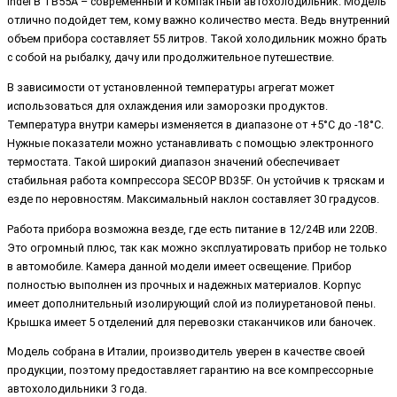
Indel B TB55A – современный и компактный автохолодильник. Модель
отлично подойдет тем, кому важно количество места. Ведь внутренний
объем прибора составляет 55 литров. Такой холодильник можно брать
с собой на рыбалку, дачу или продолжительное путешествие.
В зависимости от установленной температуры агрегат может
использоваться для охлаждения или заморозки продуктов.
Температура внутри камеры изменяется в диапазоне от +5°C до -18°C.
Нужные показатели можно устанавливать с помощью электронного
термостата. Такой широкий диапазон значений обеспечивает
стабильная работа компрессора SECOP BD35F. Он устойчив к тряскам и
езде по неровностям. Максимальный наклон составляет 30 градусов.
Работа прибора возможна везде, где есть питание в 12/24В или 220В.
Это огромный плюс, так как можно эксплуатировать прибор не только
в автомобиле. Камера данной модели имеет освещение. Прибор
полностью выполнен из прочных и надежных материалов. Корпус
имеет дополнительный изолирующий слой из полиуретановой пены.
Крышка имеет 5 отделений для перевозки стаканчиков или баночек.
Модель собрана в Италии, производитель уверен в качестве своей
продукции, поэтому предоставляет гарантию на все компрессорные
автохолодильники 3 года.