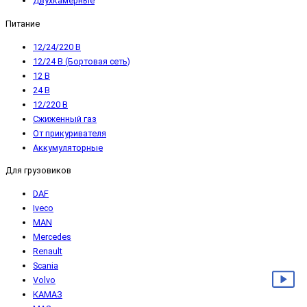
Двухкамерные
Питание
12/24/220 В
12/24 В (Бортовая сеть)
12 В
24 В
12/220 В
Сжиженный газ
От прикуривателя
Аккумуляторные
Для грузовиков
DAF
Iveco
MAN
Mercedes
Renault
Scania
Volvo
КАМАЗ