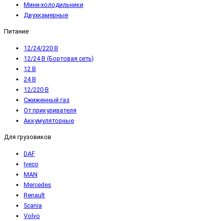
Мини-холодильники
Двухкамерные
Питание
12/24/220 В
12/24 В (Бортовая сеть)
12 В
24 В
12/220 В
Сжиженный газ
От прикуривателя
Аккумуляторные
Для грузовиков
DAF
Iveco
MAN
Mercedes
Renault
Scania
Volvo