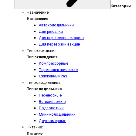
Категории
Назначение:
Назначение
Автохолодильники
Для рыбалки
Для перевозки лекарств
Для перевозки вакцин
Тип охлаждения:
Тип охлаждения
Компрессорные
Термоэлектрические
Сжиженный газ
Тип холодильника:
Тип холодильника
Переносные
Встраиваемые
Подлокотник
Мини-холодильники
Двухкамерные
Питание:
Питание