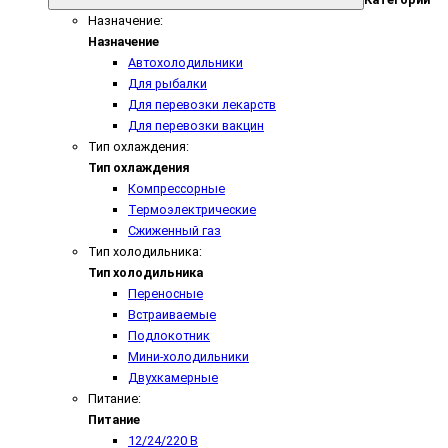
Назначение:
Назначение
Автохолодильники
Для рыбалки
Для перевозки лекарств
Для перевозки вакцин
Тип охлаждения:
Тип охлаждения
Компрессорные
Термоэлектрические
Сжиженный газ
Тип холодильника:
Тип холодильника
Переносные
Встраиваемые
Подлокотник
Мини-холодильники
Двухкамерные
Питание:
Питание
12/24/220 В