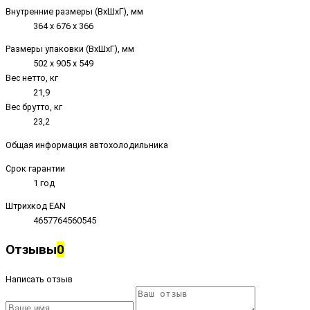
Внутренние размеры (ВxШxГ), мм
364 х 676 х 366
Размеры упаковки (ВxШxГ), мм
502 х 905 х 549
Вес нетто, кг
21,9
Вес брутто, кг
23,2
Общая информация автохолодильника
Срок гарантии
1 год
Штрихкод EAN
4657764560545
Отзывы
0
Написать отзыв