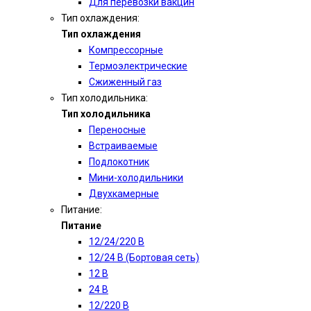
Для перевозки вакцин
Тип охлаждения:
Тип охлаждения
Компрессорные
Термоэлектрические
Сжиженный газ
Тип холодильника:
Тип холодильника
Переносные
Встраиваемые
Подлокотник
Мини-холодильники
Двухкамерные
Питание:
Питание
12/24/220 В
12/24 В (Бортовая сеть)
12 В
24 В
12/220 В