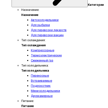
Категории
Назначение:
Назначение
Автохолодильники
Для рыбалки
Для перевозки лекарств
Для перевозки вакцин
Тип охлаждения:
Тип охлаждения
Компрессорные
Термоэлектрические
Сжиженный газ
Тип холодильника:
Тип холодильника
Переносные
Встраиваемые
Подлокотник
Мини-холодильники
Двухкамерные
Питание:
Питание