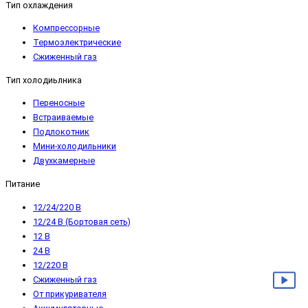
Тип охлаждения
Компрессорные
Термоэлектрические
Сжиженный газ
Тип холодиьлника
Переносные
Встраиваемые
Подлокотник
Мини-холодильники
Двухкамерные
Питание
12/24/220 В
12/24 В (Бортовая сеть)
12 В
24 В
12/220 В
Сжиженный газ
От прикуривателя