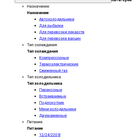
Назначение:
Назначение
Автохолодильники
Для рыбалки
Для перевозки лекарств
Для перевозки вакцин
Тип охлаждения:
Тип охлаждения
Компрессорные
Термоэлектрические
Сжиженный газ
Тип холодильника:
Тип холодильника
Переносные
Встраиваемые
Подлокотник
Мини-холодильники
Двухкамерные
Питание:
Питание
12/24/220 В