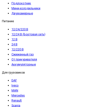
Подлокотник
Мини-холодильники
Двухкамерные
Питание
12/24/220 В
12/24 В (Бортовая сеть)
12 В
24 В
12/220 В
Сжиженный газ
От прикуривателя
Аккумуляторные
Для грузовиков
DAF
Iveco
MAN
Mercedes
Renault
Scania