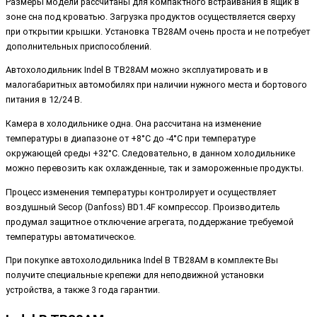
Размеры модели рассчитаны для компактного встраивания в ящик в
зоне сна под кроватью. Загрузка продуктов осуществляется сверху
при открытии крышки. Установка TB28AM очень проста и не потребует
дополнительных приспособлений.
Автохолодильник Indel B TB28AM можно эксплуатировать и в
малогабаритных автомобилях при наличии нужного места и бортового
питания в 12/24 В.
Камера в холодильнике одна. Она рассчитана на изменение
температуры в диапазоне от +8°C до -4°C при температуре
окружающей среды +32°C. Следовательно, в данном холодильнике
можно перевозить как охлажденные, так и замороженные продукты.
Процесс изменения температуры контролирует и осуществляет
воздушный Secop (Danfoss) BD1.4F компрессор. Производитель
продумал защитное отключение агрегата, поддержание требуемой
температуры автоматическое.
При покупке автохолодильника Indel B TB28AM в комплекте Вы
получите специальные крепежи для неподвижной установки
устройства, а также 3 года гарантии.