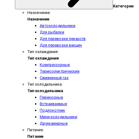
Категории
Назначение:
Назначение
Автохолодильники
Для рыбалки
Для перевозки лекарств
Для перевозки вакцин
Тип охлаждения:
Тип охлаждения
Компрессорные
Термоэлектрические
Сжиженный газ
Тип холодильника:
Тип холодильника
Переносные
Встраиваемые
Подлокотник
Мини-холодильники
Двухкамерные
Питание:
Питание