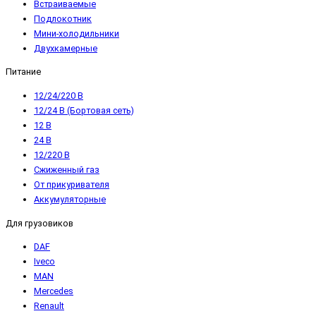
Встраиваемые
Подлокотник
Мини-холодильники
Двухкамерные
Питание
12/24/220 В
12/24 В (Бортовая сеть)
12 В
24 В
12/220 В
Сжиженный газ
От прикуривателя
Аккумуляторные
Для грузовиков
DAF
Iveco
MAN
Mercedes
Renault