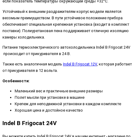
если показатель температуры окружающей среды +32°C.
Устойчивый к внешним раздражителям корпус модели является
весомым преимуществом. В пути устойчивое положение прибора
обеспечивает специальная крепежная установка (входит в комплект
поставки). Полиуретановая пена поддерживает отличную изоляцию
камеры холодильника.
Питание термоэлектрического автохолодильника Indel B Frigocat 24V
происходит от прикуривателя в 24 В.
Также есть аналогичная модель
Indel B Frigocat 12V
, которая работает
от прикуривателя в 12 вольта.
Особенности:
Маленький вес и практичные внешние размеры
Полет мысли при установке в машине
Крепеж для неподвижной установки в каждом комплекте
Хорошая цена и достойное качество
Indel B Frigocat 24V
Вы можете купить Indel B Frigocat 24V в нашем интернет - магазине по