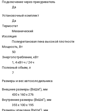
Подключение через прикуриватель
Да
Установочный комплект
Да
Термостат
Механический
Изоляция
Полиуретановая пена высокой плотности
Мощность, Вт
50
Энергопотребление, кВт
1, 4 кВт⋅ч / 24 ч
Полезный объем, л
7
Размеры и вес автохолодильника
Внешние размеры (ВхШхГ), мм
430 х 160 х 276
Внутренние размеры (ВxШxГ), мм
355 х 100 х 195
Размеры упаковки (ВxШxГ), мм