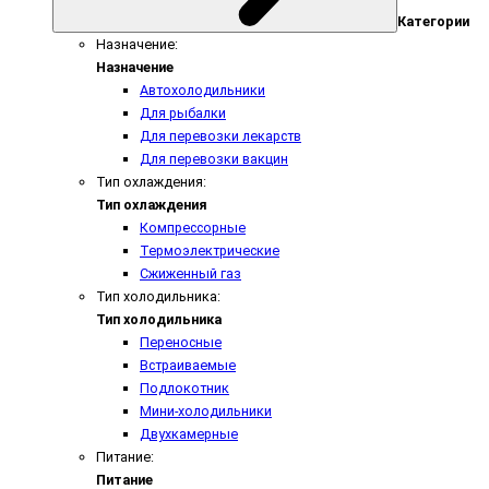
Категории
Назначение:
Назначение
Автохолодильники
Для рыбалки
Для перевозки лекарств
Для перевозки вакцин
Тип охлаждения:
Тип охлаждения
Компрессорные
Термоэлектрические
Сжиженный газ
Тип холодильника:
Тип холодильника
Переносные
Встраиваемые
Подлокотник
Мини-холодильники
Двухкамерные
Питание:
Питание