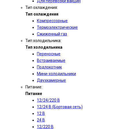
Для перевозки вакцин
Тип охлаждения:
Тип охлаждения
Компрессорные
Термоэлектрические
Сжиженный газ
Тип холодильника:
Тип холодильника
Переносные
Встраиваемые
Подлокотник
Мини-холодильники
Двухкамерные
Питание:
Питание
12/24/220 В
12/24 В (Бортовая сеть)
12 В
24 В
12/220 В