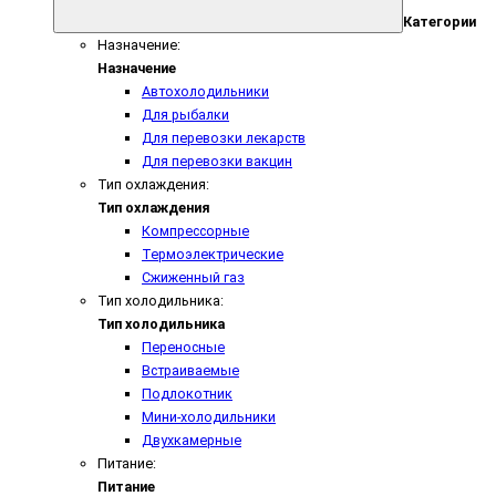
Категории
Назначение:
Назначение
Автохолодильники
Для рыбалки
Для перевозки лекарств
Для перевозки вакцин
Тип охлаждения:
Тип охлаждения
Компрессорные
Термоэлектрические
Сжиженный газ
Тип холодильника:
Тип холодильника
Переносные
Встраиваемые
Подлокотник
Мини-холодильники
Двухкамерные
Питание:
Питание