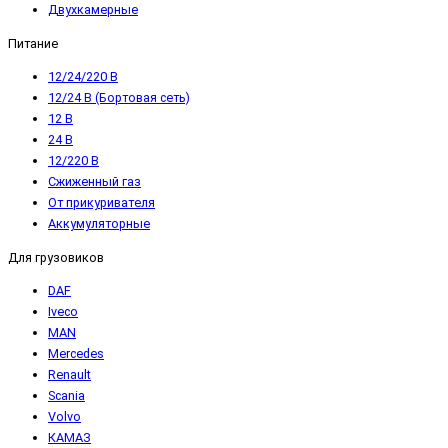
Двухкамерные
Питание
12/24/220 В
12/24 В (Бортовая сеть)
12 В
24 В
12/220 В
Сжиженный газ
От прикуривателя
Аккумуляторные
Для грузовиков
DAF
Iveco
MAN
Mercedes
Renault
Scania
Volvo
КАМАЗ