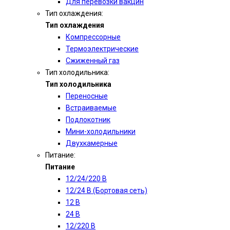
Для перевозки вакцин
Тип охлаждения:
Тип охлаждения
Компрессорные
Термоэлектрические
Сжиженный газ
Тип холодильника:
Тип холодильника
Переносные
Встраиваемые
Подлокотник
Мини-холодильники
Двухкамерные
Питание:
Питание
12/24/220 В
12/24 В (Бортовая сеть)
12 В
24 В
12/220 В