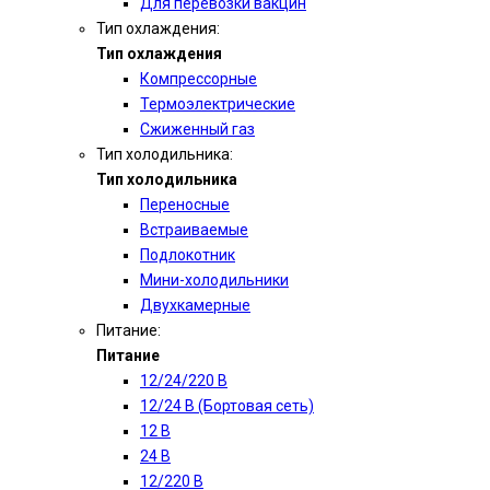
Для перевозки вакцин
Тип охлаждения:
Тип охлаждения
Компрессорные
Термоэлектрические
Сжиженный газ
Тип холодильника:
Тип холодильника
Переносные
Встраиваемые
Подлокотник
Мини-холодильники
Двухкамерные
Питание:
Питание
12/24/220 В
12/24 В (Бортовая сеть)
12 В
24 В
12/220 В